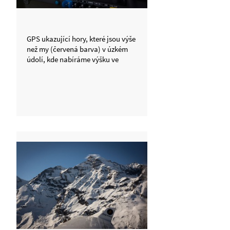
GPS ukazující hory, které jsou výše
než my (červená barva) v úzkém
údolí, kde nabíráme výšku ve
stoupavých kruzích, abychom se
přehoupli přes sedlo vedle
Grossglockneru.