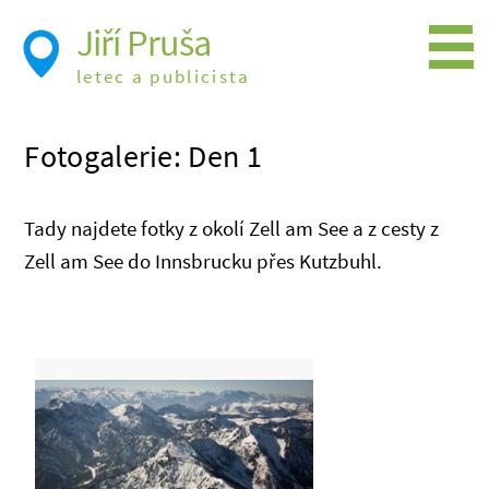
Jiří Pruša
letec a publicista
Létání
Fotogalerie: Den 1
Foto
Videa
Tady najdete fotky z okolí Zell am See a z cesty z
Expedice
Zell am See do Innsbrucku přes Kutzbuhl.
Moje knížky
Přednášky a školení
Trasy cest
Létání a historie