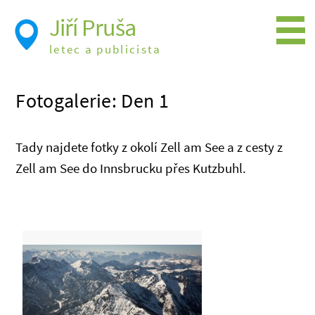
Jiří Pruša
letec a publicista
Létání
Fotogalerie: Den 1
Foto
Videa
Tady najdete fotky z okolí Zell am See a z cesty z
Expedice
Zell am See do Innsbrucku přes Kutzbuhl.
Moje knížky
Přednášky a školení
Trasy cest
Létání a historie