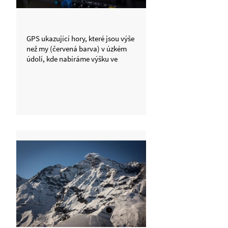
GPS ukazující hory, které jsou výše
než my (červená barva) v úzkém
údolí, kde nabíráme výšku ve
stoupavých kruzích, abychom se
přehoupli přes sedlo vedle
Grossglockneru.