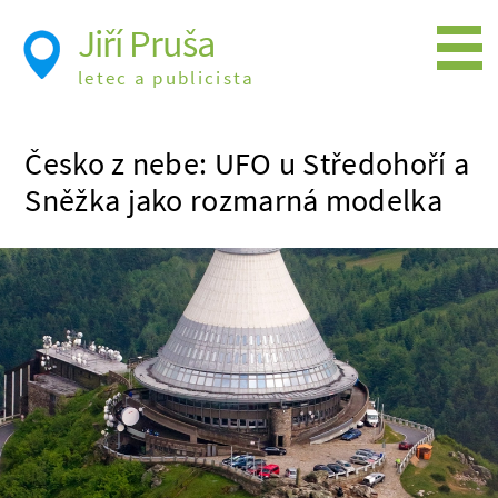
Jiří Pruša
letec a publicista
Létání
Česko z nebe: UFO u Středohoří a
Foto
Sněžka jako rozmarná modelka
Videa
Expedice
Moje knížky
Přednášky a školení
Trasy cest
Létání a historie