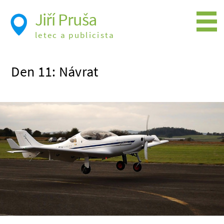
Jiří Pruša
letec a publicista
Létání
Den 11: Návrat
Foto
Videa
Expedice
Moje knížky
Přednášky a školení
Trasy cest
Létání a historie