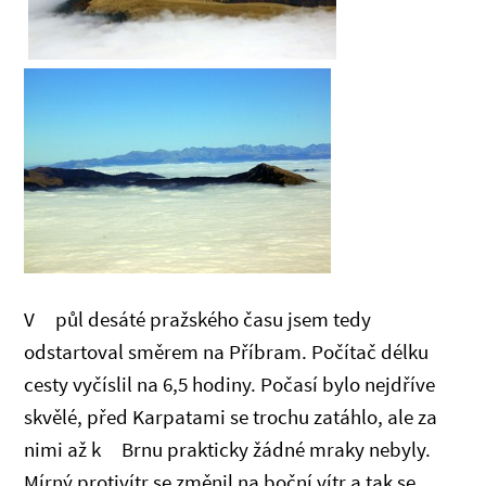
V půl desáté pražského času jsem tedy
odstartoval směrem na Příbram. Počítač délku
cesty vyčíslil na 6,5 hodiny. Počasí bylo nejdříve
skvělé, před Karpatami se trochu zatáhlo, ale za
nimi až k Brnu prakticky žádné mraky nebyly.
Mírný protivítr se změnil na boční vítr a tak se