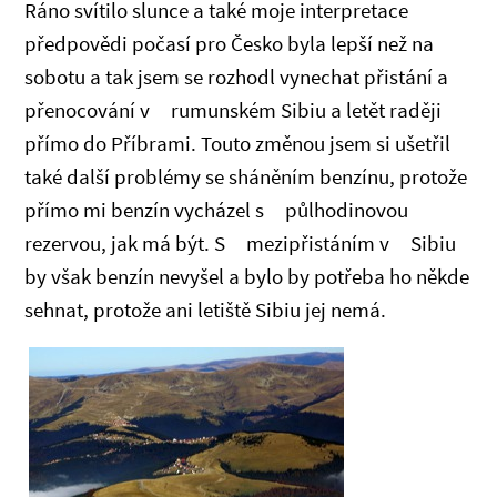
Ráno svítilo slunce a také moje interpretace
předpovědi počasí pro Česko byla lepší než na
sobotu a tak jsem se rozhodl vynechat přistání a
přenocování v rumunském Sibiu a letět raději
přímo do Příbrami. Touto změnou jsem si ušetřil
také další problémy se sháněním benzínu, protože
přímo mi benzín vycházel s půlhodinovou
rezervou, jak má být. S mezipřistáním v Sibiu
by však benzín nevyšel a bylo by potřeba ho někde
sehnat, protože ani letiště Sibiu jej nemá.