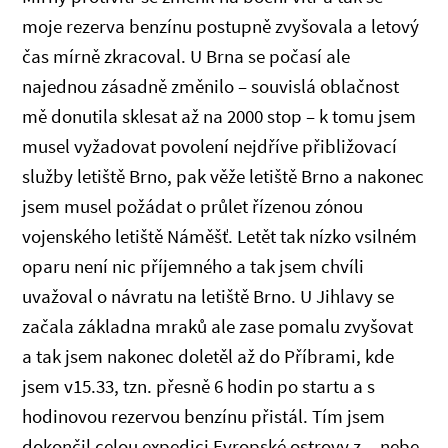
moje rezerva benzínu postupně zvyšovala a letový
čas mírně zkracoval. U Brna se počasí ale
najednou zásadně změnilo – souvislá oblačnost
mě donutila sklesat až na 2000 stop – k tomu jsem
musel vyžadovat povolení nejdříve přibližovací
služby letiště Brno, pak věže letiště Brno a nakonec
jsem musel požádat o průlet řízenou zónou
vojenského letiště Náměšť. Letět tak nízko vsilném
oparu není nic příjemného a tak jsem chvíli
uvažoval o návratu na letiště Brno. U Jihlavy se
začala základna mraků ale zase pomalu zvyšovat
a tak jsem nakonec doletěl až do Příbrami, kde
jsem v15.33, tzn. přesně 6 hodin po startu a s
hodinovou rezervou benzínu přistál. Tím jsem
dokončil celou expedici Evropské ostrovy z nebe.