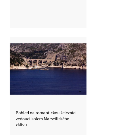
Dame de la Garde dokončený v
roce 1864
Pohled na romantickou železnici
vedoucí kolem Marseillského
zálivu