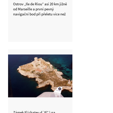
Ostrov „Ile de Riou“ asi 20 km jižně
od Marseille a první pevný
navigační bod při přeletu více než
200 km širokého Lvího zálivu ze
španělské strany
Zámek If (chateu d´IF“ ) na