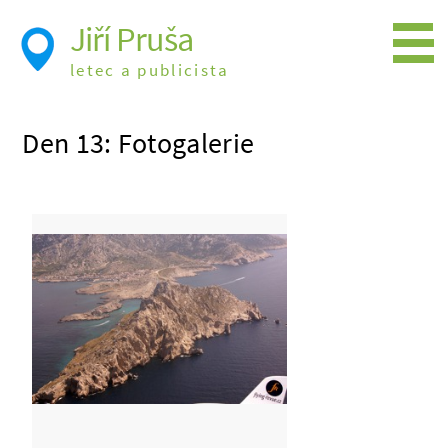
Jiří Pruša
letec a publicista
Létání
Den 13: Fotogalerie
Foto
Videa
Expedice
Moje knížky
Přednášky a školení
Trasy cest
Létání a historie