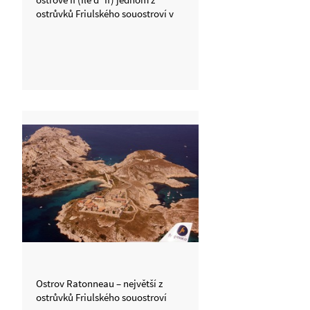
ostrůvků Friulského souostroví v
Marseillském zálivu. Sem Alexandr
Dumas umístil hlavní děj své knihy
Hrabě Monte Christo
Ostrov Ratonneau – největší z
ostrůvků Friulského souostroví