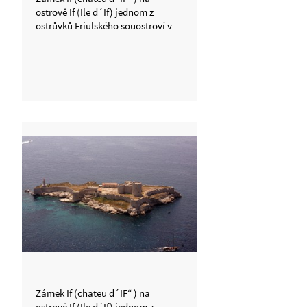
ostrově If (Ile d´If) jednom z
ostrůvků Friulského souostroví v
Marseillském zálivu. Sem Alexandr
Dumas umístil hlavní děj své knihy
Hrabě Monte Christo
Zámek If (chateu d´IF“ ) na
ostrově If (Ile d´If) jednom z