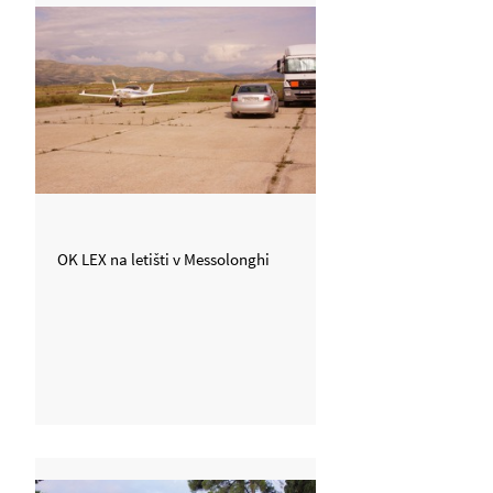
OK LEX na letišti v Messolonghi