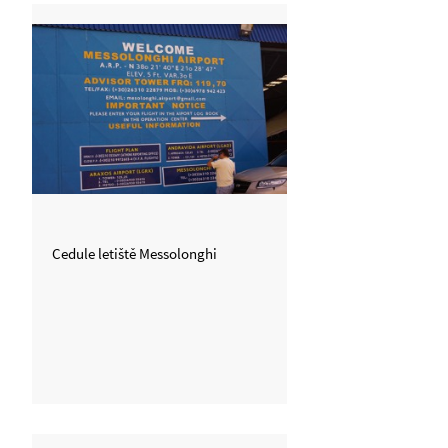
Cedule letiště Messolonghi