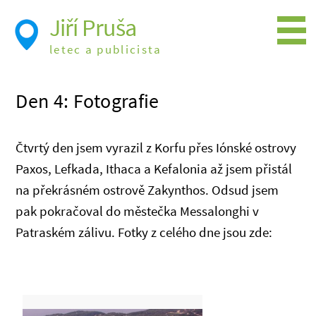
Jiří Pruša
letec a publicista
Létání
Den 4: Fotografie
Foto
Videa
Čtvrtý den jsem vyrazil z Korfu přes Iónské ostrovy
Expedice
Paxos, Lefkada, Ithaca a Kefalonia až jsem přistál
na překrásném ostrově Zakynthos. Odsud jsem
Moje knížky
pak pokračoval do městečka Messalonghi v
Přednášky a školení
Patraském zálivu. Fotky z celého dne jsou zde:
Trasy cest
Létání a historie