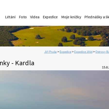
Létání
Foto
Videa
Expedice
Moje knížky
Přednášky a š
nky - Kardla
15.8