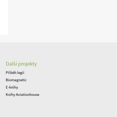
Další projekty
Příběh legií
Biomagnetic
E-knihy
Knihy Aviationhouse