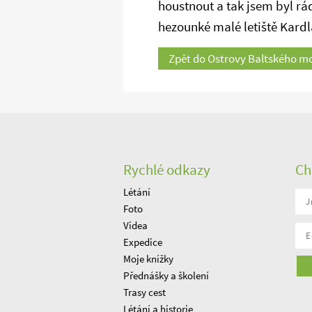
houstnout a tak jsem byl rád
hezounké malé letiště Kardla
Zpět do Ostrovy Baltského m
Rychlé odkazy
Ch
Létání
Foto
Videa
Expedice
Moje knížky
Přednášky a školení
Trasy cest
Létání a historie