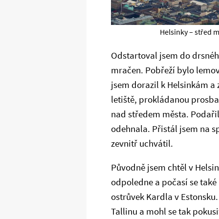
Helsinky – střed 
Odstartoval jsem do drsného
mračen. Pobřeží bylo lemov
jsem dorazil k Helsinkám a 
letiště, prokládanou prosba
nad středem města. Podařilo
odehnala. Přistál jsem na sp
zevnitř uchvátil.
Původně jsem chtěl v Helsin
odpoledne a počasí se také n
ostrůvek Kardla v Estonsku.
Tallinu a mohl se tak pokusi