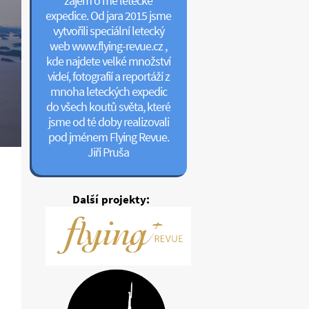
zájem o mé letecké
expedice. Od jara 2015 jsme
vytvořili speciální letecký
web www.flying-revue.cz ,
kde najdete velké množství
videí, fotografií a reportáží z
mnoha leteckých expedic
do všech koutů světa, které
jsme od té doby realizovali
pod jménem Flying Revue.
Jiří Pruša
Další projekty: