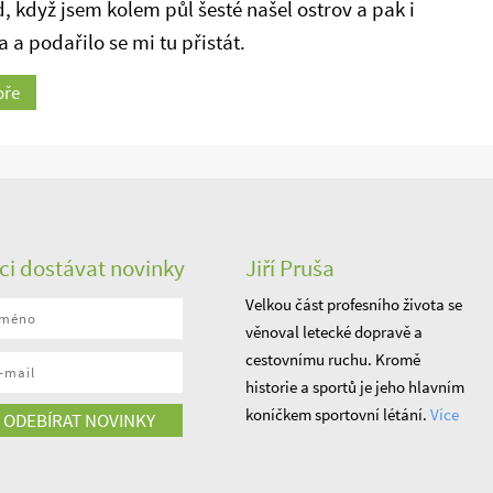
, když jsem kolem půl šesté našel ostrov a pak i
 a podařilo se mi tu přistát.
oře
ci dostávat novinky
Jiří Pruša
Velkou část profesního života se
věnoval letecké dopravě a
cestovnímu ruchu. Kromě
historie a sportů je jeho hlavním
koníčkem sportovní létání.
Více
ODEBÍRAT NOVINKY