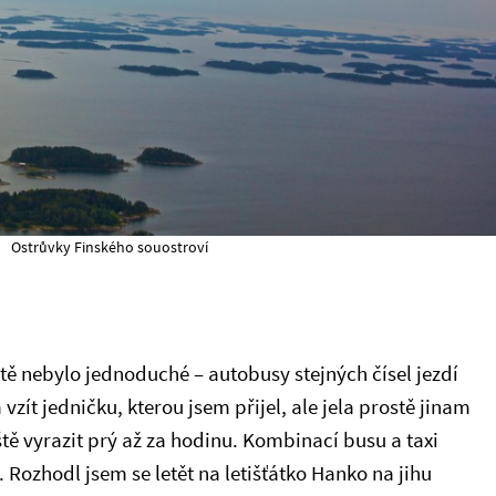
Ostrůvky Finského souostroví
ště nebylo jednoduché – autobusy stejných čísel jezdí
zít jedničku, kterou jsem přijel, ale jela prostě jinam
iště vyrazit prý až za hodinu. Kombinací busu a taxi
 Rozhodl jsem se letět na letišťátko Hanko na jihu