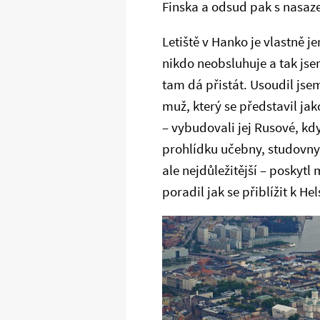
Finska a odsud pak s nasaz
Letiště v Hanko je vlastně 
nikdo neobsluhuje a tak jsem 
tam dá přistát. Usoudil jsem
muž, který se představil jako
– vybudovali jej Rusové, kd
prohlídku učebny, studovny, 
ale nejdůležitější – poskytl 
poradil jak se přiblížit k H