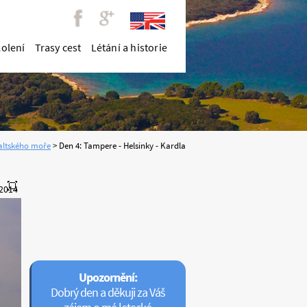
kolení
Trasy cest
Létání a historie
.2014
Upozornění:
Dobrý den a děkuji za Váš