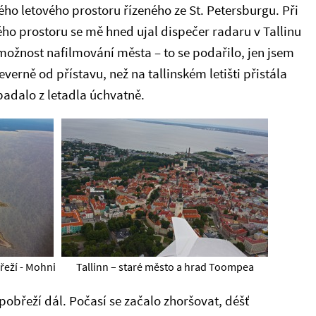
ého letového prostoru řízeného ze St. Petersburgu. Při
ho prostoru se mě hned ujal dispečer radaru v Tallinu
možnost nafilmování města – to se podařilo, jen jsem
everně od přístavu, než na tallinském letišti přistála
ypadalo z letadla úchvatně.
řeží - Mohni
Tallinn – staré město a hrad Toompea
obřeží dál. Počasí se začalo zhoršovat, déšť