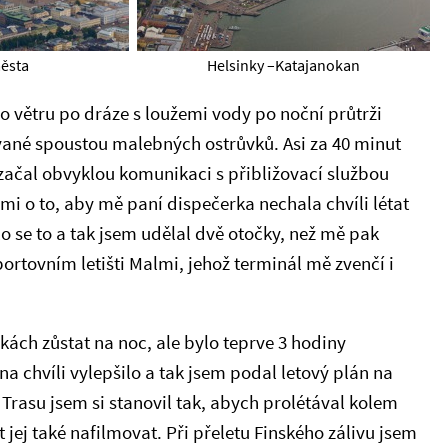
města
Helsinky –Katajanokan
 větru po dráze s loužemi vody po noční průtrži
ané spoustou malebných ostrůvků. Asi za 40 minut
začal obvyklou komunikaci s přibližovací službou
mi o to, aby mě paní dispečerka nechala chvíli létat
 se to a tak jsem udělal dvě otočky, než mě pak
ortovním letišti Malmi, jehož terminál mě zvenčí i
kách zůstat na noc, ale bylo teprve 3 hodiny
a chvíli vylepšilo a tak jsem podal letový plán na
 Trasu jsem si stanovil tak, abych prolétával kolem
t jej také nafilmovat. Při přeletu Finského zálivu jsem