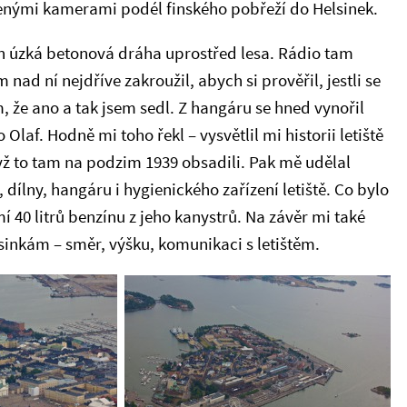
enými kamerami podél finského pobřeží do Helsinek.
jen úzká betonová dráha uprostřed lesa. Rádio tam
nad ní nejdříve zakroužil, abych si prověřil, jestli se
, že ano a tak jsem sedl. Z hangáru se hned vynořil
 Olaf. Hodně mi toho řekl – vysvětlil mi historii letiště
yž to tam na podzim 1939 obsadili. Pak mě udělal
dílny, hangáru i hygienického zařízení letiště. Co bylo
mí 40 litrů benzínu z jeho kanystrů. Na závěr mi také
elsinkám – směr, výšku, komunikaci s letištěm.