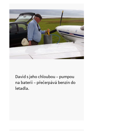
David s jeho chloubou – pumpou
na baterii – přečerpává benzín do
letadla.