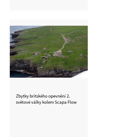
zahynulo i 833 britských vojáků.
Na ostrůvku jsou zřetelně viditelné
přistávací dráhy soukromého
letiště, kde jsem přistál.
Zbytky britského opevnění 2.
světové války kolem Scapa Flow