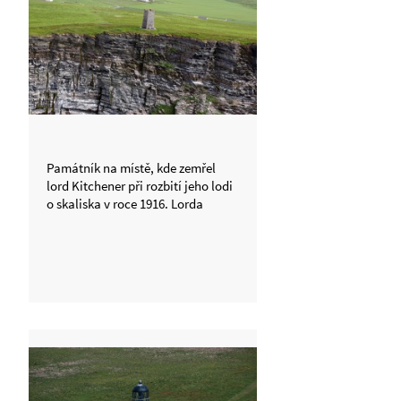
Památník na místě, kde zemřel
lord Kitchener při rozbití jeho lodi
o skaliska v roce 1916. Lorda
Kitchenera známe z náborového
vojenského plakátu „Your country
needs you“