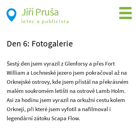
Jiří Pruša
letec a publicista
Létání
Den 6: Fotogalerie
Foto
Videa
Šestý den jsem vyrazil z Glenforsy a přes Fort
Expedice
William a Lochneské jezero jsem pokračoval až na
Orknejské ostrovy, kde jsem přistál na překrásném
Moje knížky
malém soukromém letišti na ostrově Lamb Holm.
Přednášky a školení
Asi za hodinu jsem vyrazil na orkužní cestu kolem
Orknejí, při které jsem vyfotil a nafilmoval i
Trasy cest
legendární zátoku Scapa Flow.
Létání a historie