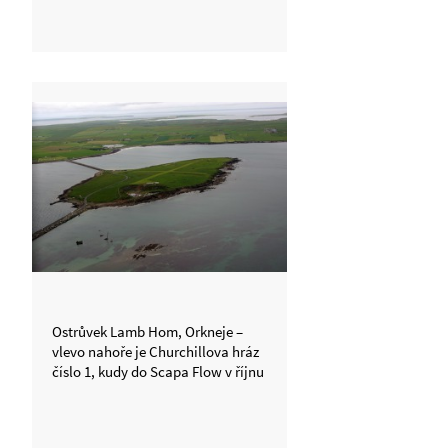
Ostrůvek Lamb Hom, Orkneje –
vlevo nahoře je Churchillova hráz
číslo 1, kudy do Scapa Flow v říjnu
1939 vplula německá ponorka,
která následně potopila britskou
válečnou loď Royal Oak s níž