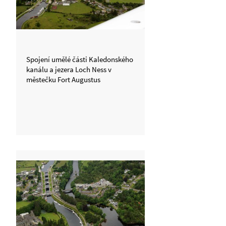
Spojení umělé části Kaledonského
kanálu a jezera Loch Ness v
městečku Fort Augustus
prostřednictvím zdymadel, která
mění výšku plavby v opačném
směru než Neptunovo schodiště.
Umělý kanál je 20 metrů nad
mořskou hladinou a tedy i cca 20
m nad hladinou jezer včetně Loch
ness, která jsou s mořem
propojená.