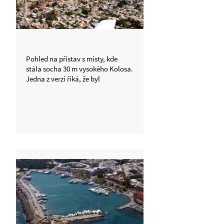
Pohled na přístav s místy, kde
stála socha 30 m vysokého Kolosa.
Jedna z verzí říká, že byl
rozkročený nad vjezdem do
přístavu. Výpočty to však popírají
a kloní se k myšlence, že stál v
místech kulaté věže na cípu
přístavu vpravo, kde je vidět
kruhová věž