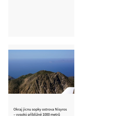
Okraj jícnu sopky ostrova Nisyros
– vysoký přibližně 1000 metrů