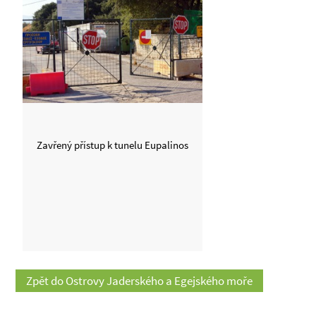
Zavřený přístup k tunelu Eupalinos
Zpět do Ostrovy Jaderského a Egejského moře