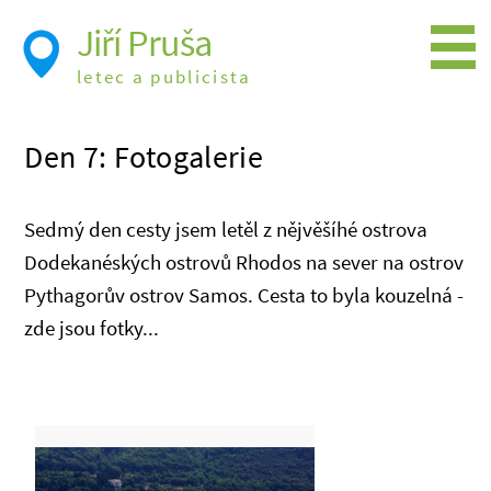
Jiří Pruša
letec a publicista
Létání
Den 7: Fotogalerie
Foto
Videa
Sedmý den cesty jsem letěl z nějvěšíhé ostrova
Expedice
Dodekanéských ostrovů Rhodos na sever na ostrov
Pythagorův ostrov Samos. Cesta to byla kouzelná -
Moje knížky
zde jsou fotky...
Přednášky a školení
Trasy cest
Létání a historie