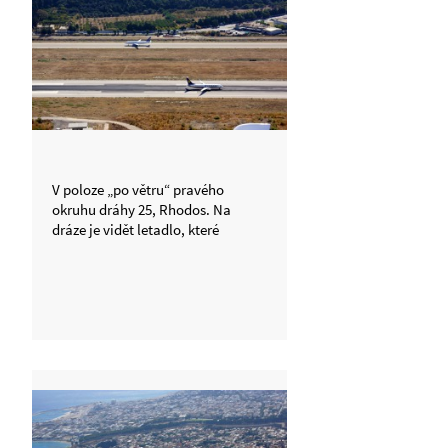
V poloze „po větru“ pravého
okruhu dráhy 25, Rhodos. Na
dráze je vidět letadlo, které
přistálo chvíli po mě a na pojížděcí
dráze jede na start další dopravní
stroj.