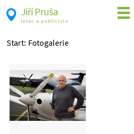
Jiří Pruša
letec a publicista
Létání
Start: Fotogalerie
Foto
Videa
Expedice
Moje knížky
Přednášky a školení
Trasy cest
Létání a historie