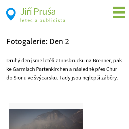
Jiří Pruša
letec a publicista
Létání
Fotogalerie: Den 2
Foto
Videa
Druhý den jsme letěli z Innsbrucku na Brenner, pak
Expedice
ke Garmisch Partenkirchen a následně přes Chur
do Sionu ve švýcarsku. Tady jsou nejlepší záběry.
Moje knížky
Přednášky a školení
Trasy cest
Létání a historie