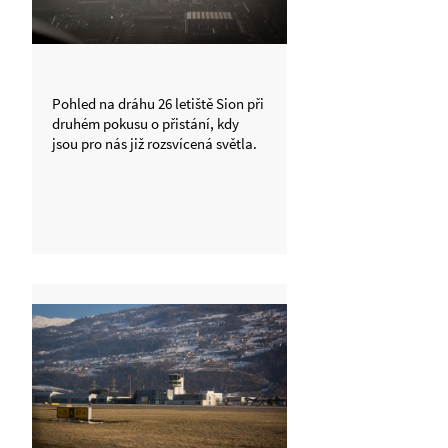
Pohled na dráhu 26 letiště Sion při
druhém pokusu o přistání, kdy
jsou pro nás již rozsvícená světla.
Při prvním pokusu nebyla dráha v
oparu osvíceném zapadajícím
sluncem vidět vůbec.