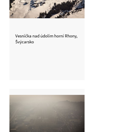
Vesnička nad údolím horní Rhony,
Švýcarsko