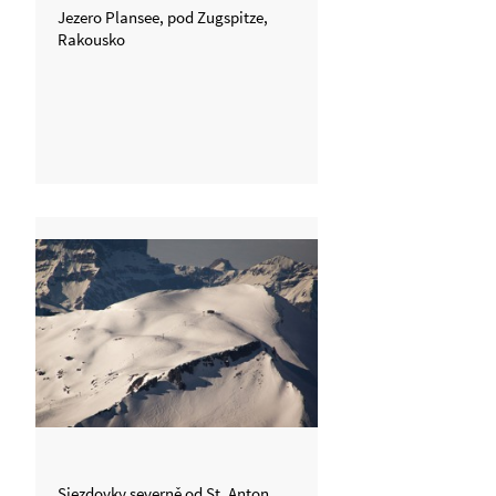
Jezero Plansee, pod Zugspitze,
Rakousko
Sjezdovky severně od St. Anton,