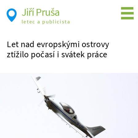
Jiří Pruša
letec a publicista
Létání
Let nad evropskými ostrovy
Foto
ztížilo počasí i svátek práce
Videa
Expedice
Moje knížky
Přednášky a školení
Trasy cest
Létání a historie