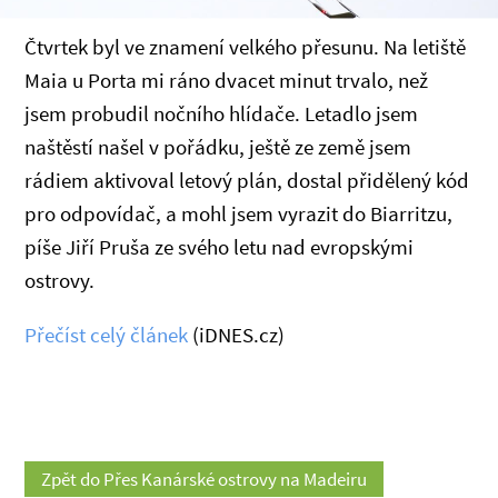
Čtvrtek byl ve znamení velkého přesunu. Na letiště
Maia u Porta mi ráno dvacet minut trvalo, než
jsem probudil nočního hlídače. Letadlo jsem
naštěstí našel v pořádku, ještě ze země jsem
rádiem aktivoval letový plán, dostal přidělený kód
pro odpovídač, a mohl jsem vyrazit do Biarritzu,
píše Jiří Pruša ze svého letu nad evropskými
ostrovy.
Přečíst celý článek
(iDNES.cz)
Zpět do Přes Kanárské ostrovy na Madeiru