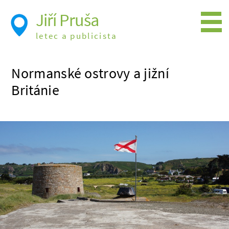
Jiří Pruša
letec a publicista
Létání
Normanské ostrovy a jižní
Foto
Británie
Videa
Expedice
Moje knížky
Přednášky a školení
Trasy cest
Létání a historie