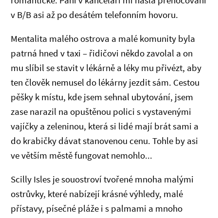
romantické. Paní v kanceláři mi našla přenocování
v B/B asi až po desátém telefonním hovoru.
Mentalita malého ostrova a malé komunity byla
patrná hned v taxi – řidičovi někdo zavolal a on
mu slíbil se stavit v lékárně a léky mu přivézt, aby
ten člověk nemusel do lékárny jezdit sám. Cestou
pěšky k místu, kde jsem sehnal ubytování, jsem
zase narazil na opuštěnou polici s vystavenými
vajíčky a zeleninou, která si lidé mají brát sami a
do krabičky dávat stanovenou cenu. Tohle by asi
ve větším městě fungovat nemohlo...
Scilly Isles je souostroví tvořené mnoha malými
ostrůvky, které nabízejí krásné výhledy, malé
přístavy, písečné pláže i s palmami a mnoho