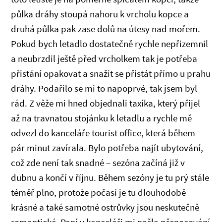
půlka dráhy stoupá nahoru k vrcholu kopce a
druhá půlka pak zase dolů na útesy nad mořem.
Pokud bych letadlo dostatečně rychle nepřizemnil
a neubrzdil ještě před vrcholkem tak je potřeba
přistání opakovat a snažit se přistát přímo u prahu
dráhy. Podařilo se mi to napoprvé, tak jsem byl
rád. Z věže mi hned objednali taxíka, který přijel
až na travnatou stojánku k letadlu a rychle mě
odvezl do kanceláře tourist office, která během
pár minut zavírala. Bylo potřeba najít ubytování,
což zde není tak snadné – sezóna začíná již v
dubnu a končí v říjnu. Během sezóny je tu prý stále
téměř plno, protože počasí je tu dlouhodobě
krásné a také samotné ostrůvky jsou neskutečně