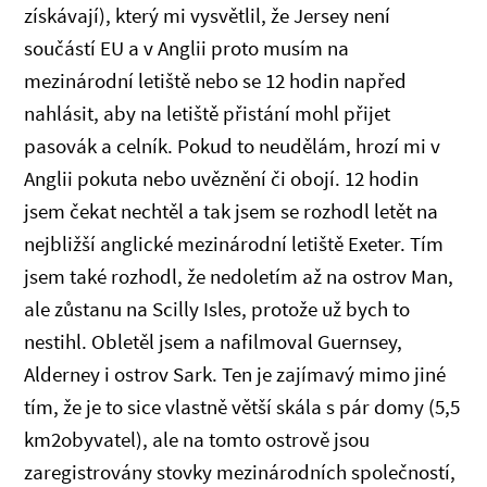
získávají), který mi vysvětlil, že Jersey není
součástí EU a v Anglii proto musím na
mezinárodní letiště nebo se 12 hodin napřed
nahlásit, aby na letiště přistání mohl přijet
pasovák a celník. Pokud to neudělám, hrozí mi v
Anglii pokuta nebo uvěznění či obojí. 12 hodin
jsem čekat nechtěl a tak jsem se rozhodl letět na
nejbližší anglické mezinárodní letiště Exeter. Tím
jsem také rozhodl, že nedoletím až na ostrov Man,
ale zůstanu na Scilly Isles, protože už bych to
nestihl. Obletěl jsem a nafilmoval Guernsey,
Alderney i ostrov Sark. Ten je zajímavý mimo jiné
tím, že je to sice vlastně větší skála s pár domy (5,5
km2obyvatel), ale na tomto ostrově jsou
zaregistrovány stovky mezinárodních společností,