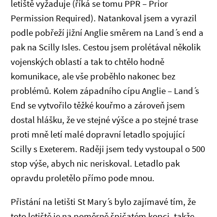
letiště vyžaduje (říká se tomu PPR – Prior
Permission Required). Natankoval jsem a vyrazil
podle pobřeží jižní Anglie směrem na Land ́s end a
pak na Scilly Isles. Cestou jsem prolétával několik
vojenských oblastí a tak to chtělo hodně
komunikace, ale vše proběhlo nakonec bez
problémů. Kolem západního cípu Anglie – Land ́s
End se vytvořilo těžké kouřmo a zároveň jsem
dostal hlášku, že ve stejné výšce a po stejné trase
proti mně letí malé dopravní letadlo spojující
Scilly s Exeterem. Raději jsem tedy vystoupal o 500
stop výše, abych nic neriskoval. Letadlo pak
opravdu proletělo přímo pode mnou.
Přistání na letišti St Mary ́s bylo zajímavé tím, že
toto letiště je na poměrně špičatém kopci, takže