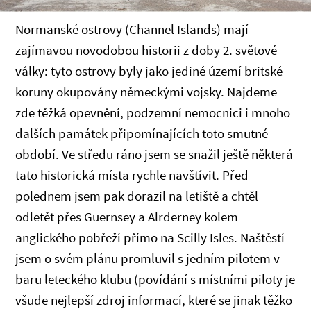
Normanské ostrovy (Channel Islands) mají
zajímavou novodobou historii z doby 2. světové
války: tyto ostrovy byly jako jediné území britské
koruny okupovány německými vojsky. Najdeme
zde těžká opevnění, podzemní nemocnici i mnoho
dalších památek připomínajících toto smutné
období. Ve středu ráno jsem se snažil ještě některá
tato historická místa rychle navštívit. Před
polednem jsem pak dorazil na letiště a chtěl
odletět přes Guernsey a Alrderney kolem
anglického pobřeží přímo na Scilly Isles. Naštěstí
jsem o svém plánu promluvil s jedním pilotem v
baru leteckého klubu (povídání s místními piloty je
všude nejlepší zdroj informací, které se jinak těžko