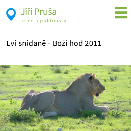
Jiří Pruša
letec a publicista
Létání
Lví snídaně - Boží hod 2011
Foto
Videa
Expedice
Moje knížky
Přednášky a školení
Trasy cest
Létání a historie