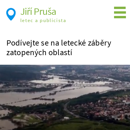
Jiří Pruša
letec a publicista
Létání
Podívejte se na letecké záběry
Foto
zatopených oblastí
Videa
Expedice
Moje knížky
Přednášky a školení
Trasy cest
Létání a historie