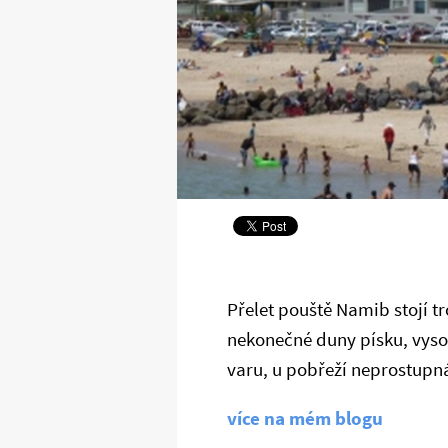
Přelet pouště Namib stojí t
nekonečné duny písku, vysok
varu, u pobřeží neprostupná
více na mém blogu