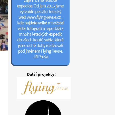
zájem o mé letecké
expedice. Od jara 2015 jsme
vytvořili speciální letecký
web www.flying-revue.cz ,
kde najdete velké množství
videí, fotografií a reportáží z
mnoha leteckých expedic
do všech koutů světa, které
jsme od té doby realizovali
pod jménem Flying Revue.
Jiří Pruša
Další projekty: