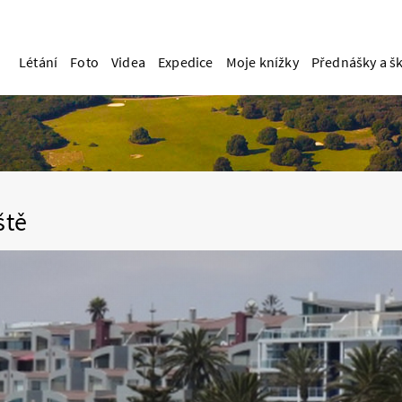
Létání
Foto
Videa
Expedice
Moje knížky
Přednášky a š
ště
29.1