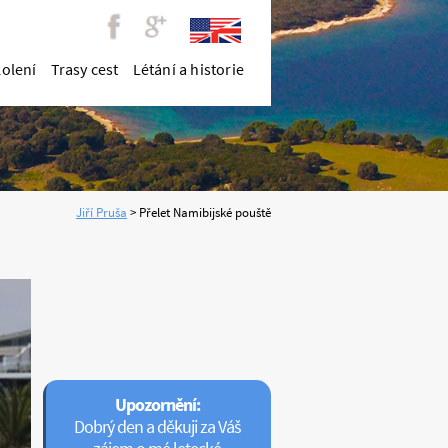
kolení
Trasy cest
Létání a historie
.2011
Upozornění:
Dobrý den a děkuji za Váš