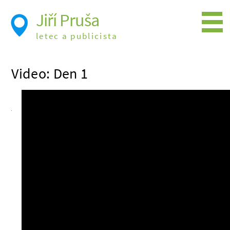
Jiří Pruša
letec a publicista
Létání
Video: Den 1
Foto
Videa
Expedice
Moje knížky
Přednášky a školení
Trasy cest
Létání a historie