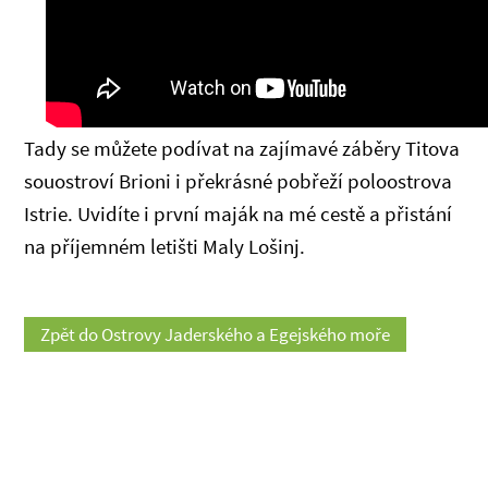
Tady se můžete podívat na zajímavé záběry Titova
souostroví Brioni i překrásné pobřeží poloostrova
Istrie. Uvidíte i první maják na mé cestě a přistání
na příjemném letišti Maly Lošinj.
Zpět do Ostrovy Jaderského a Egejského moře