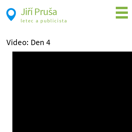
Jiří Pruša
letec a publicista
Létání
Video: Den 4
Foto
Videa
Expedice
Moje knížky
Přednášky a školení
Trasy cest
Létání a historie