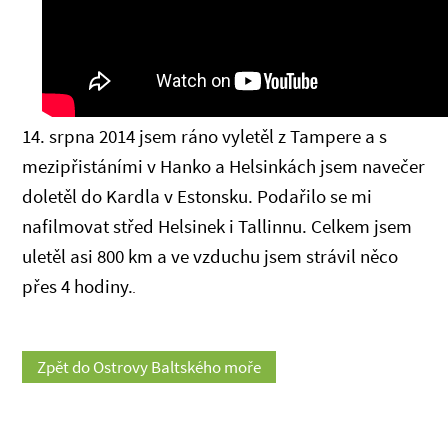
14. srpna 2014 jsem ráno vyletěl z Tampere a s
mezipřistáními v Hanko a Helsinkách jsem navečer
doletěl do Kardla v Estonsku. Podařilo se mi
nafilmovat střed Helsinek i Tallinnu. Celkem jsem
uletěl asi 800 km a ve vzduchu jsem strávil něco
přes 4 hodiny.
Zpět do Ostrovy Baltského moře