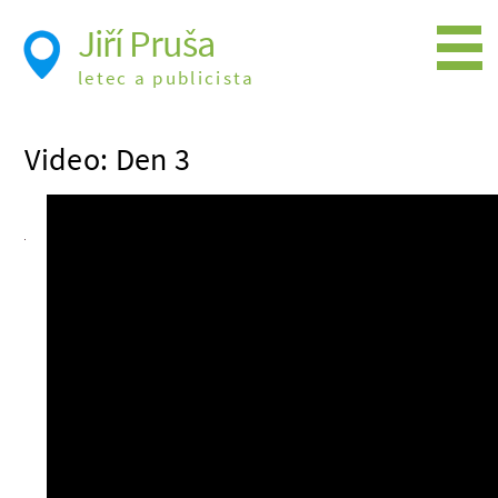
Jiří Pruša
letec a publicista
Létání
Video: Den 3
Foto
Videa
Expedice
Moje knížky
Přednášky a školení
Trasy cest
Létání a historie