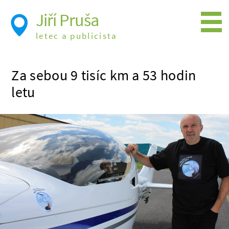
Jiří Pruša
letec a publicista
Létání
Za sebou 9 tisíc km a 53 hodin
Foto
letu
Videa
Expedice
Moje knížky
Přednášky a školení
Trasy cest
Létání a historie