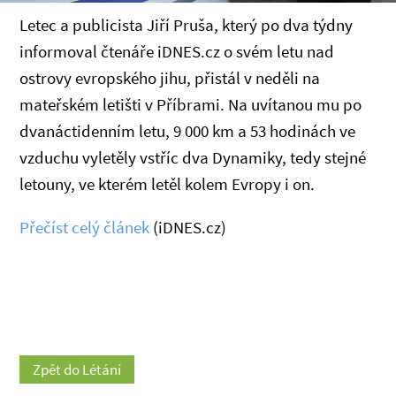
Letec a publicista Jiří Pruša, který po dva týdny
informoval čtenáře iDNES.cz o svém letu nad
ostrovy evropského jihu, přistál v neděli na
mateřském letišti v Příbrami. Na uvítanou mu po
dvanáctidenním letu, 9 000 km a 53 hodinách ve
vzduchu vyletěly vstříc dva Dynamiky, tedy stejné
letouny, ve kterém letěl kolem Evropy i on.
Přečíst celý článek
(iDNES.cz)
Zpět do Létání