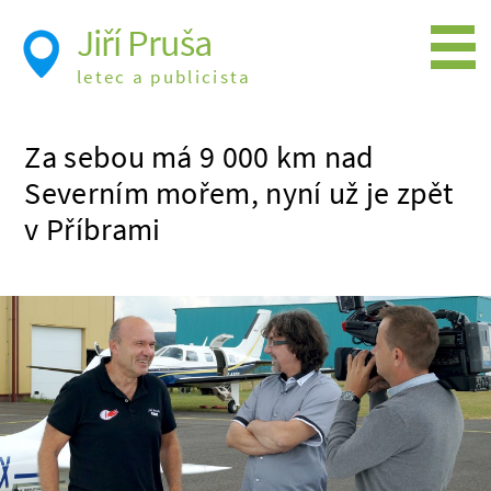
Jiří Pruša
letec a publicista
Létání
Za sebou má 9 000 km nad
Foto
Severním mořem, nyní už je zpět
Videa
v Příbrami
Expedice
Moje knížky
Přednášky a školení
Trasy cest
Létání a historie