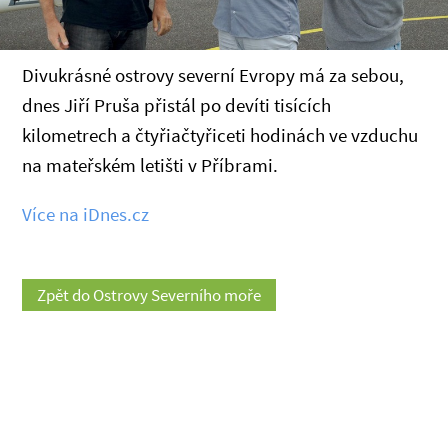
Divukrásné ostrovy severní Evropy má za sebou,
dnes Jiří Pruša přistál po devíti tisících
kilometrech a čtyřiačtyřiceti hodinách ve vzduchu
na mateřském letišti v Příbrami.
Více na iDnes.cz
Zpět do Ostrovy Severního moře