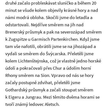
druhé začalo probleskávat sluníčko a během 20
minut se všude kolem objevily krásné hory a nad
námi modrá obloha. Skočili jsme do letadla a
odstartovali. Nejdříve směrem na jih nad
Brenerský průsmyk a pak na severozápad směrem
k Zugspitze u Garmisch Partenkirchen. Když jsme
tam vše nafotili, obrátili jsme se na jihozápad a
vydali se směrem do Švýcarska. Přeletěli jsme
kolem Lichtenštejnska, což je vlastně jedno horské
údolí a pokračovali přes Chur a údolím horní
Rhony směrem na Sion. Vpravo od nás se hory
začaly postupně zdvihat, přeletěli jsme
Gothardský průsmyk a začali stoupat směrem
k Eigeru a Jungrau. Mezi těmito dvěma horami se
tvoří známý ledovec Aletsch.