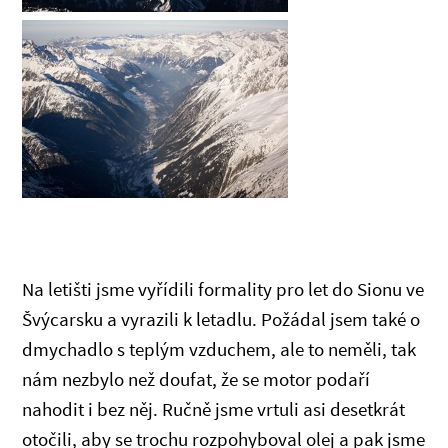
Na letišti jsme vyřídili formality pro let do Sionu ve
Švýcarsku a vyrazili k letadlu. Požádal jsem také o
dmychadlo s teplým vzduchem, ale to neměli, tak
nám nezbylo než doufat, že se motor podaří
nahodit i bez něj. Ručně jsme vrtuli asi desetkrát
otočili, aby se trochu rozpohyboval olej a pak jsme