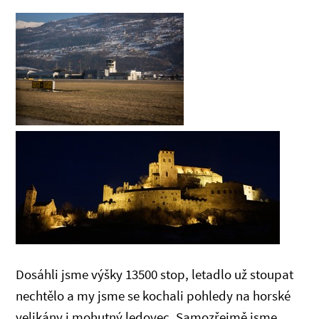
Dosáhli jsme výšky 13500 stop, letadlo už stoupat
nechtělo a my jsme se kochali pohledy na horské
velikány i mohutný ledovec. Samozřejmě jsme