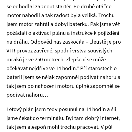
se odhodlal zapnout startér. Po druhé otáčce
motor nahodil a tak radost byla veliká. Trochu
jsem motor zahřál a dobyl baterku. Pak jsme věž
požádali o aktivaci plánu a instrukce k pojíždění
na dráhu. Odpověď nás zaskočila – „letiště je pro
VFR provoz zavřené, spodní vrstva souvislých
mraků je ve 250 metrech. Zlepšení se může
očekávat nejdříve ve 14 hodin.“ Při starostech o
baterii jsem se nějak zapomněl podívat nahoru a
tak jsem po nahození motoru úplně zapomněl se
podívat nahoru…
Letový plán jsem tedy posunul na 14 hodin a šli
jsme čekat do terminálu. Byl tam dobrý internet,
tak jsem alespoň mohl trochu pracovat. V půl