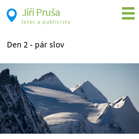
Jiří Pruša
letec a publicista
Létání
Den 2 - pár slov
Foto
Videa
Expedice
Moje knížky
Přednášky a školení
Trasy cest
Létání a historie