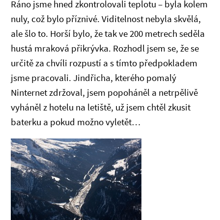
Ráno jsme hned zkontrolovali teplotu – byla kolem
nuly, což bylo příznivé. Viditelnost nebyla skvělá,
ale šlo to. Horší bylo, že tak ve 200 metrech seděla
hustá mraková přikrývka. Rozhodl jsem se, že se
určitě za chvíli rozpustí a s tímto předpokladem
jsme pracovali. Jindřicha, kterého pomalý
Ninternet zdržoval, jsem popoháněl a netrpělivě
vyháněl z hotelu na letiště, už jsem chtěl zkusit
baterku a pokud možno vyletět…