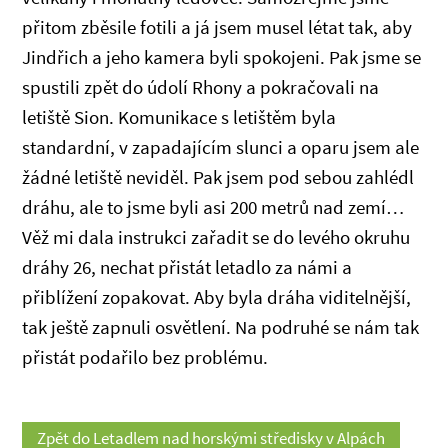
přitom zběsile fotili a já jsem musel létat tak, aby
Jindřich a jeho kamera byli spokojeni. Pak jsme se
spustili zpět do údolí Rhony a pokračovali na
letiště Sion. Komunikace s letištěm byla
standardní, v zapadajícím slunci a oparu jsem ale
žádné letiště neviděl. Pak jsem pod sebou zahlédl
dráhu, ale to jsme byli asi 200 metrů nad zemí…
Věž mi dala instrukci zařadit se do levého okruhu
dráhy 26, nechat přistát letadlo za námi a
přiblížení zopakovat. Aby byla dráha viditelnější,
tak ještě zapnuli osvětlení. Na podruhé se nám tak
přistát podařilo bez problému.
Zpět do Letadlem nad horskými středisky v Alpách