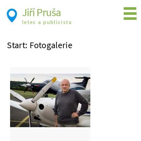
Jiří Pruša
letec a publicista
Létání
Start: Fotogalerie
Foto
Videa
Expedice
Moje knížky
Přednášky a školení
Trasy cest
Létání a historie