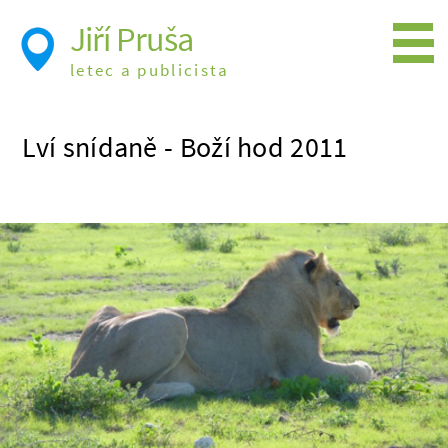
Jiří Pruša
letec a publicista
Létání
Lví snídaně - Boží hod 2011
Foto
Videa
Expedice
Moje knížky
Přednášky a školení
Trasy cest
Létání a historie