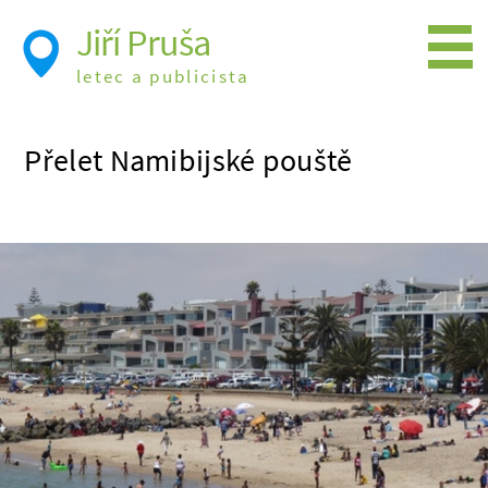
Jiří Pruša
letec a publicista
Létání
Přelet Namibijské pouště
Foto
Videa
Expedice
Moje knížky
Přednášky a školení
Trasy cest
Létání a historie