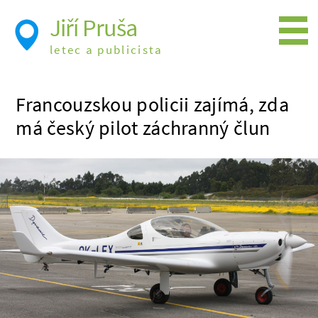
Jiří Pruša
letec a publicista
Létání
Francouzskou policii zajímá, zda
Foto
má český pilot záchranný člun
Videa
Expedice
Moje knížky
Přednášky a školení
Trasy cest
Létání a historie