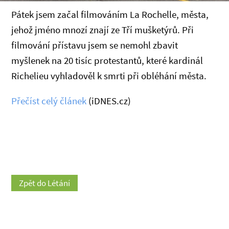
Pátek jsem začal filmováním La Rochelle, města,
jehož jméno mnozí znají ze Tří mušketýrů. Při
filmování přístavu jsem se nemohl zbavit
myšlenek na 20 tisíc protestantů, které kardinál
Richelieu vyhladověl k smrti při obléhání města.
Přečíst celý článek
(iDNES.cz)
Zpět do Létání