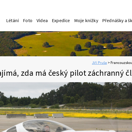
Létání
Foto
Videa
Expedice
Moje knížky
Přednášky a š
ajímá, zda má český pilot záchranný č
3.5.