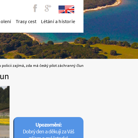
kolení
Trasy cest
Létání a historie
lun
2014
Upozornění:
Dobrý den a děkuji za Váš