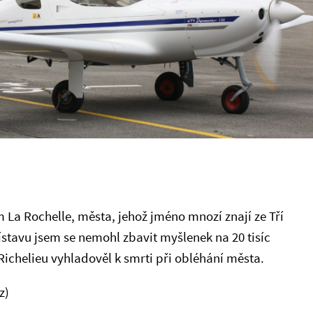
 La Rochelle, města, jehož jméno mnozí znají ze Tří
ístavu jsem se nemohl zbavit myšlenek na 20 tisíc
Richelieu vyhladověl k smrti při obléhání města.
z)