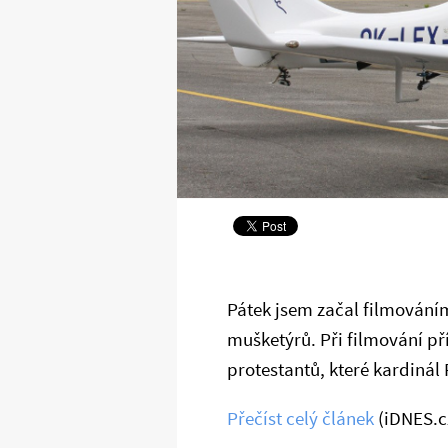
Pátek jsem začal filmováním
mušketýrů. Při filmování př
protestantů, které kardinál 
Přečíst celý článek
(iDNES.c