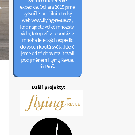
zájem o mé letecké
expedice. Od jara 2015 jsme
vytvořili speciální letecký
web www.flying-revue.cz ,
kde najdete velké množství
videí, fotografií a reportáží z
mnoha leteckých expedic
do všech koutů světa, které
jsme od té doby realizovali
pod jménem Flying Revue.
Jiří Pruša
Další projekty: