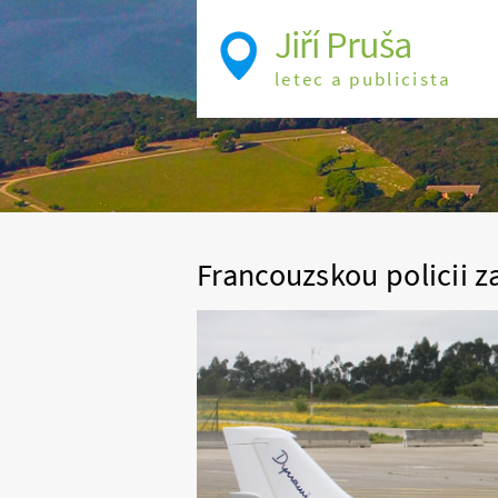
Jiří Pruša
letec a publicista
Francouzskou policii z