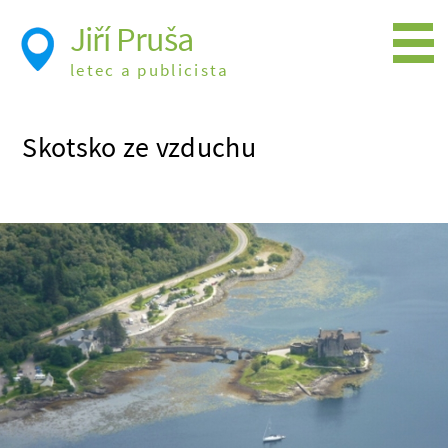
Jiří Pruša
letec a publicista
Létání
Skotsko ze vzduchu
Foto
Videa
Expedice
Moje knížky
Přednášky a školení
Trasy cest
Létání a historie