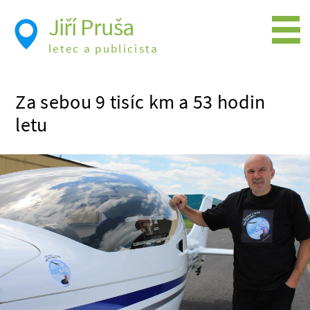
Jiří Pruša
letec a publicista
Létání
Za sebou 9 tisíc km a 53 hodin
Foto
letu
Videa
Expedice
Moje knížky
Přednášky a školení
Trasy cest
Létání a historie