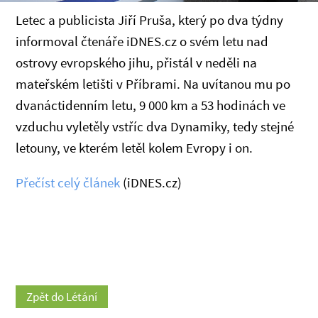
Letec a publicista Jiří Pruša, který po dva týdny
informoval čtenáře iDNES.cz o svém letu nad
ostrovy evropského jihu, přistál v neděli na
mateřském letišti v Příbrami. Na uvítanou mu po
dvanáctidenním letu, 9 000 km a 53 hodinách ve
vzduchu vyletěly vstříc dva Dynamiky, tedy stejné
letouny, ve kterém letěl kolem Evropy i on.
Přečíst celý článek
(iDNES.cz)
Zpět do Létání