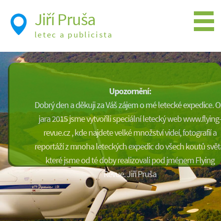
Jiří Pruša
letec a publicista
Létání
Foto
Upozornění:
Videa
Dobrý den a děkuji za Váš zájem o mé letecké expedice. 
Expedice
jara 2015 jsme vytvořili speciální letecký web www.flying
revue.cz , kde najdete velké množství videí, fotografií a
Moje knížky
reportáží z mnoha leteckých expedic do všech koutů svět
Přednášky a školení
které jsme od té doby realizovali pod jménem Flying
Revue. Jiří Pruša
Trasy cest
Létání a historie