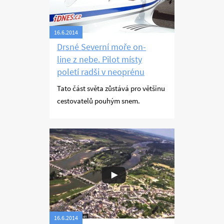
16.6.2014
Drsné Severní moře on-
line z nebe. Pilot místy
poletí radši v neoprénu
Tato část světa zůstává pro většinu
cestovatelů pouhým snem.
Expedice 2014
Ostrovy Severního moře
16.6.2014