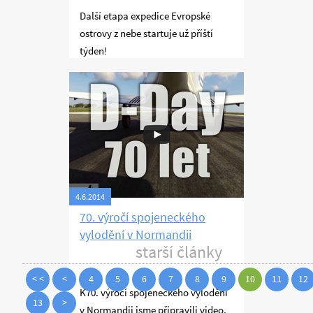
Další etapa expedice Evropské
ostrovy z nebe startuje už příští
týden!
Létání
4.6.2014
70. výročí spojeneckého
vylodění v Normandii
starší články
< <
<
4
5
6
7
8
9
10
11
12
K70. výročí spojeneckého vylodění
13
>
v Normandii jsme připravili video,