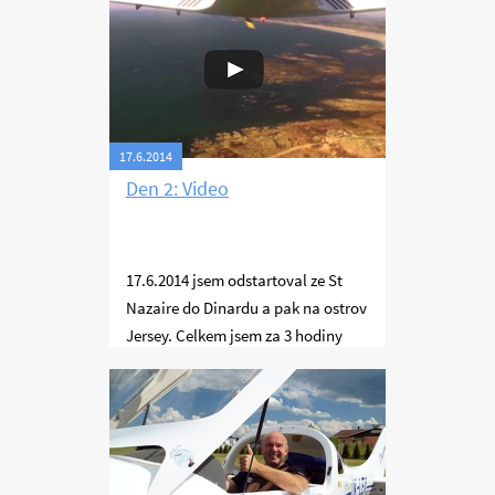
nemohl ani napít a stále jsem si jen
utahoval pásy. A můj záměr natočit
francouzské zámky z nebe nevyšel,
jak jsem si představoval.
17.6.2014
Den 2: Video
17.6.2014 jsem odstartoval ze St
Nazaire do Dinardu a pak na ostrov
Jersey. Celkem jsem za 3 hodiny
letu uletěl asi 550 km.
Ostrovy Severního moře
Videa