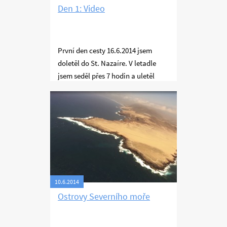
Den 1: Video
První den cesty 16.6.2014 jsem
doletěl do St. Nazaíre. V letadle
jsem seděl přes 7 hodin a uletěl
jsem asi 1250 km. Trase vedla z
Ostrovy Severního moře
Videa
Příbrami přes celkem příjemné
letiště Auxerre Branches natáčel
jsem trochu i zámky na Loiře.
10.6.2014
Ostrovy Severního moře