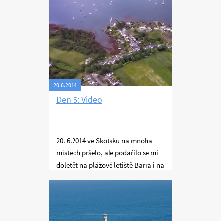
20.6.2014
Den 5: Video
20. 6.2014 ve Skotsku na mnoha
místech pršelo, ale podařilo se mi
doletět na plážové letiště Barra i na
Stornoway a odsud do Plocktonu a
Ostrovy Severního moře
Videa
zpět do Glenforsy. V letadle jsem
strávil skoro 4,5 hodiny a uletěl
jsem asi 600 km.