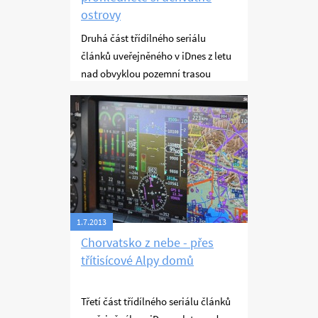
ostrovy
Druhá část třídílného seriálu
článků uveřejněného v iDnes z letu
nad obvyklou pozemní trasou
českých turistů do Chorvatska,
Létání
který jsem absolvoval s Janem
Dvořákem, šéfem blogu iDnes. Já
jsem letěl a on všechno fotil a
nakonec napsal, takže fotky a psaní
jsou jeho dílo, ale chci se s nimi
stejně pochlubit. Tato část se
věnuje letu nad chorvatským
1.7.2013
pobřežím.
Chorvatsko z nebe - přes
třítisícové Alpy domů
Třetí část třídílného seriálu článků