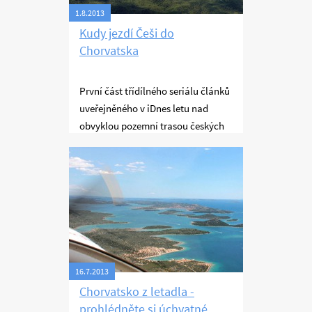
dostatečně soustředit na
1.8.2013
fotografování a tak je tentokrát
Kudy jezdí Češi do
obrázků z vlastní cesty méně
Chorvatska
než bych si přál.
První část třídílného seriálu článků
uveřejněného v iDnes letu nad
obvyklou pozemní trasou českých
turistů do Chorvatska, který jsem
Létání
absolvoval s Janem Dvořákem,
šéfem blogu iDnes. Já jsem letěl a
on všechno fotil a nakonec napsal,
takže fotky a psaní jsou jeho dílo,
ale chci se s nimi stejně
pochlubit. Tato část ukazuje cestu z
Prahy do Zadaru.
16.7.2013
Chorvatsko z letadla -
prohlédněte si úchvatné