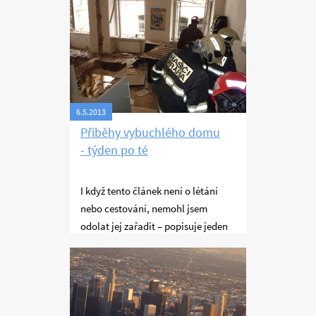
6.5.2013
Příběhy vybuchlého domu
- týden po té
I když tento článek není o létání
nebo cestování, nemohl jsem
odolat jej zařadit – popisuje jeden
z nejsilnějších prožitků nejen mého
Létání
života.