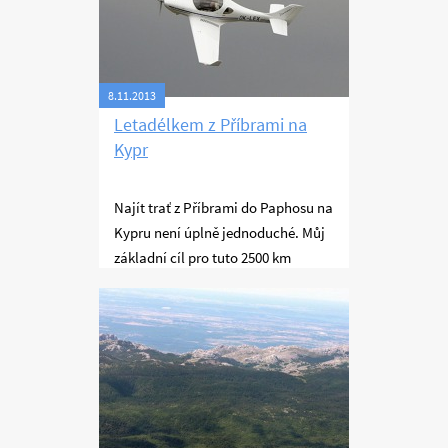
podařilo výlet zvládnout během
osmi naplánovaných dní.
8.11.2013
Letadélkem z Příbrami na
Kypr
Najít trať z Příbrami do Paphosu na
Kypru není úplně jednoduché. Můj
základní cíl pro tuto 2500 km
dlouhou cestu bylo letět s jediným
Létání
přistáním na celé cestě. Doletět
jsem plánoval za dva dny. Cestou
mě ale potkaly dvě zcela
neočekávané záležitosti, které
cestu zásadně zdramatizovaly. Díky
tomu jsem se také nemohl