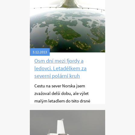
3.12.2013
Osm dní mezi fjordy a
ledovci. Letadélkem za
severní polární kruh
Cestu na sever Norska jsem
zvažoval delší dobu, ale výlet
malým letadlem do této drsné
krajiny přináší velká rizika.
Létání
Nakonec jsem se rozhodl letět sám,
zato s pořádnou výbavou. Počasí
zrovna nepřálo, i tak se mi ale