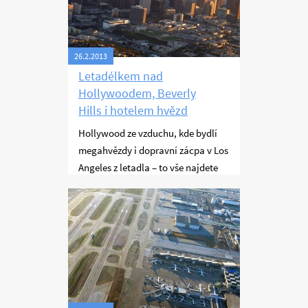
26.2.2013
Letadélkem nad
Hollywoodem, Beverly
Hills i hotelem hvězd
Hollywood ze vzduchu, kde bydlí
megahvězdy i dopravní zácpa v Los
Angeles z letadla – to vše najdete
v tomto článku.
Létání