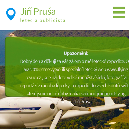
Jiří Pruša
letec a publicista
Létání
Foto
Upozornění:
Videa
Dobrý den a děkuji za Váš zájem o mé letecké expedice. 
Expedice
jara 2015 jsme vytvořili speciální letecký web www.flying
revue.cz , kde najdete velké množství videí, fotografií a
Moje knížky
reportáží z mnoha leteckých expedic do všech koutů svět
Přednášky a školení
které jsme od té doby realizovali pod jménem Flying
Revue. Jiří Pruša
Trasy cest
Létání a historie