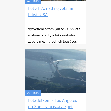
24.1.2013
Let z L.A. nad největšími
letišti USA
Vysvětlení o tom, jak se v USA létá
malými letadly a také unikátní
záběry mezinárodních letišť Los
Angeles i San Francisco i
Létání
západního pobřeží USA.
23.1.2013
Letadélkem z Los Angeles
do San Franciska a zpět