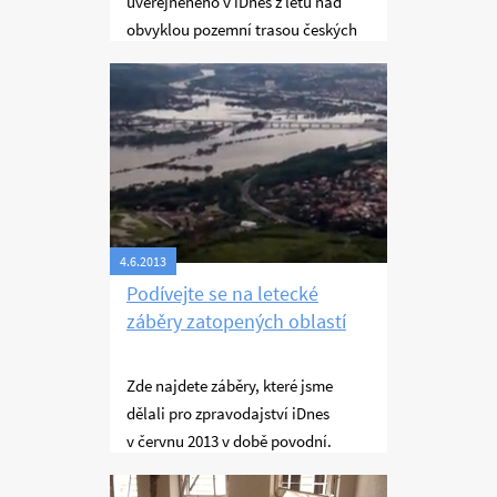
uveřejněného v iDnes z letu nad
obvyklou pozemní trasou českých
turistů do Chorvatska, který jsem
Létání
absolvoval s Janem Dvořákem,
šéfem blogu iDnes. Já jsem letěl a
on všechno fotil a nakonec napsal,
takže fotky a psaní jsou jeho dílo,
ale chci se s nimi stejně pochlubit.
Tato část se věnuje přeletu Alp
cestou zpět.
4.6.2013
Podívejte se na letecké
záběry zatopených oblastí
Zde najdete záběry, které jsme
dělali pro zpravodajství iDnes
v červnu 2013 v době povodní.
Létání