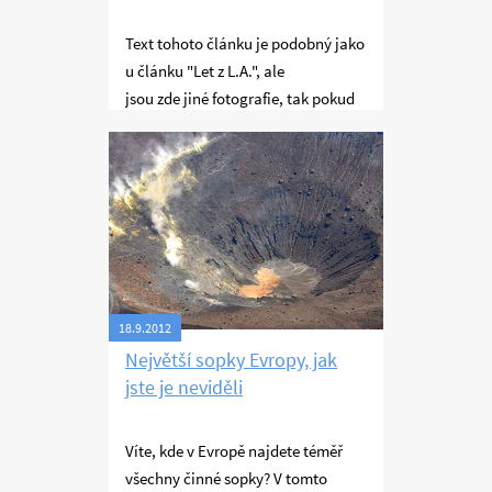
Text tohoto článku je podobný jako
u článku "Let z L.A.", ale
jsou zde jiné fotografie, tak pokud
Vás zajímají, podívejte se na ně.
Létání
18.9.2012
Největší sopky Evropy, jak
jste je neviděli
Víte, kde v Evropě najdete téměř
všechny činné sopky? V tomto